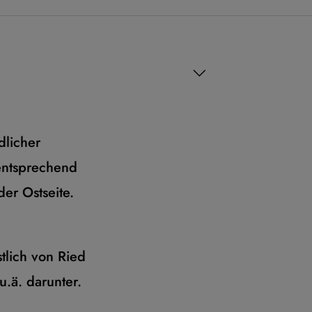
dlicher
 entsprechend
er Ostseite.
tlich von Ried
.ä. darunter.