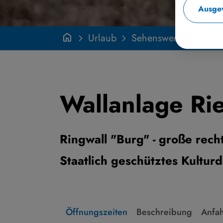
Ausgew
Urlaub
Sehenswertes
Seh
Wallanlage Ri
Ringwall "Burg" - große rech
Staatlich geschütztes Kultur
Öffnungszeiten
Beschreibung
Anfah