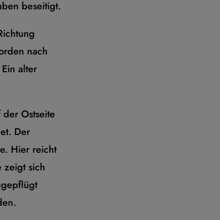
en beseitigt.
Richtung
Norden nach
in alter
 der Ostseite
et. Der
. Hier reicht
 zeigt sich
ugepflügt
den.