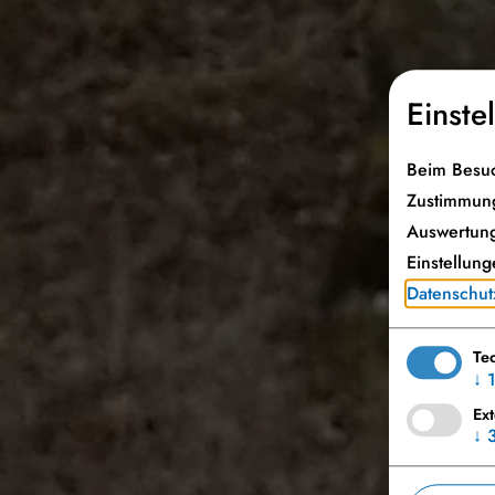
Einste
Beim Besuc
Zustimmung
Auswertung
Einstellung
Datenschut
Te
↓
Ex
↓