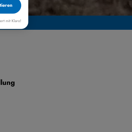
tieren
iert mit Klaro!
llung