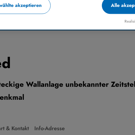
ählte akzeptieren
Alle akzep
Realis
enswürdigkeiten
ed
teckige Wallanlage unbekannter Zeitste
denkmal
rt & Kontakt
Info-Adresse