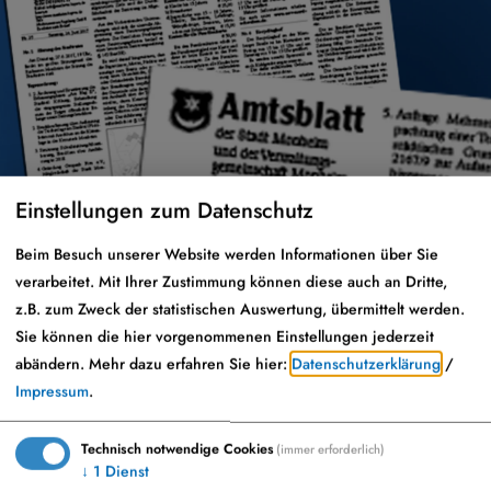
Einstellungen zum Datenschutz
Amtsblatt Ausgaben 2025
Beim Besuch unserer Website werden Informationen über Sie
verarbeitet. Mit Ihrer Zustimmung können diese auch an Dritte,
z.B. zum Zweck der statistischen Auswertung, übermittelt werden.
Sie können die hier vorgenommenen Einstellungen jederzeit
abändern.
Mehr dazu erfahren Sie hier:
Datenschutzerklärung
/
Impressum
.
Technisch notwendige Cookies
(immer erforderlich)
↓
1
Dienst