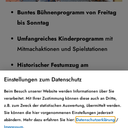
Buntes Bühnenprogramm von Freitag
bis Sonntag
Umfangreiches Kinderprogramm
mit
Mitmachaktionen und Spielstationen
Historischer Festumzug am
Sonntagnachmittag
mit Gespannen,
Einstellungen zum Datenschutz
Kutschen und Pferden
Beim Besuch unserer Website werden Informationen über Sie
verarbeitet. Mit Ihrer Zustimmung können diese auch an Dritte,
Zahlreiche Marktstände
mit Handwerk,
z.B. zum Zweck der statistischen Auswertung, übermittelt werden.
Handel, Gastronomie und Gauklerspielen
Sie können die hier vorgenommenen Einstellungen jederzeit
abändern.
Mehr dazu erfahren Sie hier:
Datenschutzerklärung
/
Historischer Viehmarkt am Montag
Impressum
.