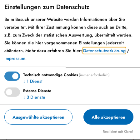
Bildbreite oder -höhe: mindestens
500 Pixel
Einstellungen zum Datenschutz
Erlaubte Dateierweiterungen:
jpg, jpeg, png
Beim Besuch unserer Website werden Informationen über Sie
verarbeitet. Mit Ihrer Zustimmung können diese auch an Dritte,
Ihre Angaben
z.B. zum Zweck der statistischen Auswertung, übermittelt werden.
Sie können die hier vorgenommenen Einstellungen jederzeit
abändern.
Mehr dazu erfahren Sie hier:
Datenschutzerklärung
/
Vorname*
Impressum
.
Technisch notwendige Cookies
(immer erforderlich)
Nachname*
↓
1
Dienst
Externe Dienste
↓
3
Dienste
Ausgewählte akzeptieren
Alle akzeptieren
Straße, Nr.
Realisiert mit Klaro!