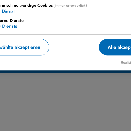
chnisch notwendige Cookies
(immer erforderlich)
1
Dienst
terne Dienste
3
Dienste
ählte akzeptieren
Alle akzep
Realis