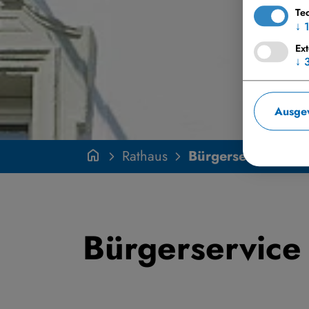
Te
↓
Ex
↓
Ausgew
Rathaus
Bürgerservice
Bürgerservice