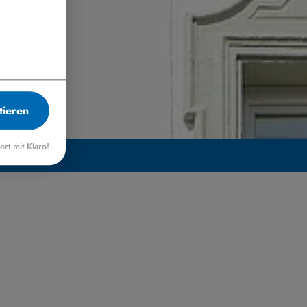
tieren
iert mit Klaro!