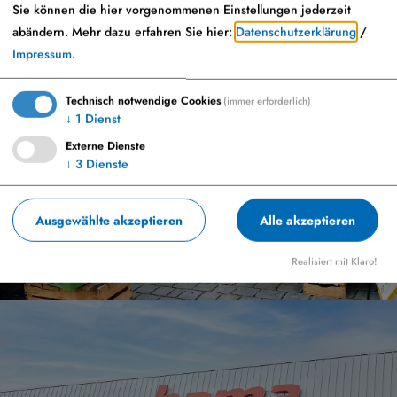
Sie können die hier vorgenommenen Einstellungen jederzeit
abändern.
Mehr dazu erfahren Sie hier:
Datenschutzerklärung
/
Impressum
.
Technisch notwendige Cookies
(immer erforderlich)
↓
1
Dienst
Externe Dienste
↓
3
Dienste
Wochenmarkt
Ausgewählte akzeptieren
Alle akzeptieren
Realisiert mit Klaro!