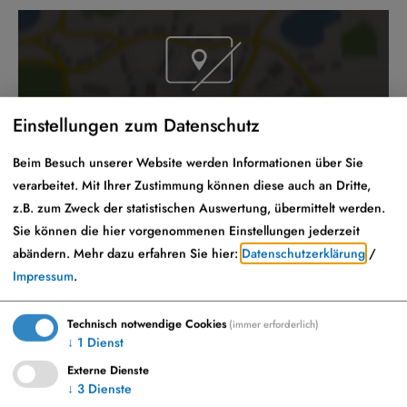
Möchten Sie von „OpenStreetMap/Leaflet“
Einstellungen zum Datenschutz
bereitgestellte externe Inhalte laden?
Beim Besuch unserer Website werden Informationen über Sie
Ja
Immer
verarbeitet. Mit Ihrer Zustimmung können diese auch an Dritte,
z.B. zum Zweck der statistischen Auswertung, übermittelt werden.
Sie können die hier vorgenommenen Einstellungen jederzeit
abändern.
Mehr dazu erfahren Sie hier:
Datenschutzerklärung
/
Impressum
.
Rathaus Monheim
Marktplatz 23
Technisch notwendige Cookies
(immer erforderlich)
86653 Monheim
↓
1
Dienst
Externe Dienste
↓
3
Dienste
09091 9091-0