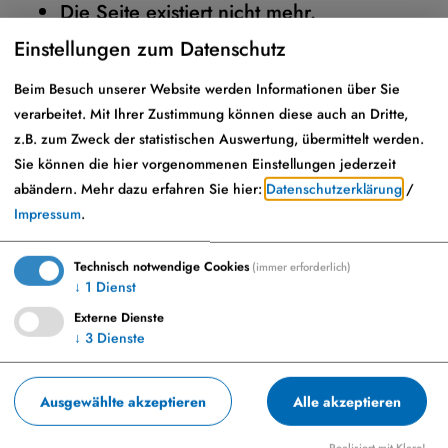
Die Seite existiert nicht mehr.
Einstellungen zum Datenschutz
Hier
gelangen Sie zur Startseite.
Beim Besuch unserer Website werden Informationen über Sie
verarbeitet. Mit Ihrer Zustimmung können diese auch an Dritte,
z.B. zum Zweck der statistischen Auswertung, übermittelt werden.
Sie können die hier vorgenommenen Einstellungen jederzeit
abändern.
Mehr dazu erfahren Sie hier:
Datenschutzerklärung
/
Impressum
.
Technisch notwendige Cookies
(immer erforderlich)
↓
1
Dienst
Externe Dienste
↓
3
Dienste
Marktplatz 23, 86653 Monheim
+49-9091-9091-0
Ausgewählte akzeptieren
Alle akzeptieren
info@monheim-bayern.de
Realisiert mit Klaro!