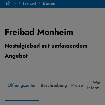
···
Freizeit
Baden
Freibad Monheim
Nostalgiebad mit umfassendem
Angebot
Weite
Öffnungszeiten
Beschreibung
Preise
Informat