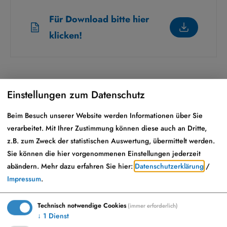
Für Download bitte hier
klicken!
Einstellungen zum Datenschutz
Haus- und Badeordnung
Beim Besuch unserer Website werden Informationen über Sie
Freibad Monheim 01.06.2025
verarbeitet. Mit Ihrer Zustimmung können diese auch an Dritte,
z.B. zum Zweck der statistischen Auswertung, übermittelt werden.
Sie können die hier vorgenommenen Einstellungen jederzeit
Für Download bitte hier
abändern.
Mehr dazu erfahren Sie hier:
Datenschutzerklärung
/
Impressum
.
klicken!
Technisch notwendige Cookies
(immer erforderlich)
↓
1
Dienst