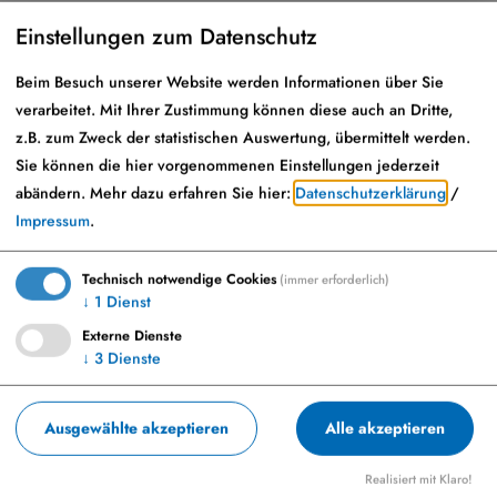
Einstellungen zum Datenschutz
Kreuzwirt - Haus der Kultur
Marktplatz 29
Beim Besuch unserer Website werden Informationen über Sie
verarbeitet. Mit Ihrer Zustimmung können diese auch an Dritte,
86653 Monheim
z.B. zum Zweck der statistischen Auswertung, übermittelt werden.
Von der Innenstadt (vom Marktplatz über den
Sie können die hier vorgenommenen Einstellungen jederzeit
abändern.
Mehr dazu erfahren Sie hier:
Datenschutzerklärung
/
Rathaus-Innenhof) sowie über die Jahnstraße
Impressum
.
barrierefrei zugänglich!
Technisch notwendige Cookies
(immer erforderlich)
↓
1
Dienst
Externe Dienste
Info-Adresse
↓
3
Dienste
Tourist-Information Stadt Monheim -
Ausgewählte akzeptieren
Alle akzeptieren
Monheimer Alb
Marktplatz 27
Realisiert mit Klaro!