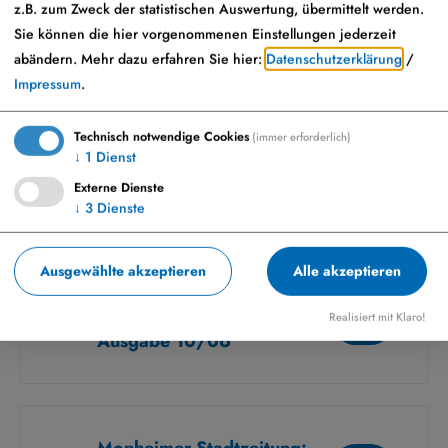
z.B. zum Zweck der statistischen Auswertung, übermittelt werden.
Monheimer Stadtzeitung:
Sie können die hier vorgenommenen Einstellungen jederzeit
abändern.
Mehr dazu erfahren Sie hier:
Datenschutzerklärung
/
Ausgabe 12/06
Impressum
.
Technisch notwendige Cookies
(immer erforderlich)
↓
1
Dienst
Monheimer Stadtzeitung:
Externe Dienste
Ausgabe 11/06
↓
3
Dienste
Ausgewählte akzeptieren
Alle akzeptieren
Monheimer Stadtzeitung:
Realisiert mit Klaro!
Ausgabe 10/06