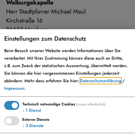
Walburgakapelle
Herr Stadtpfarrer Michael Maul
Kirchstraße 16
86653 Monheim
Einstellungen zum Datenschutz
Beim Besuch unserer Website werden Informationen über Sie
verarbeitet. Mit Ihrer Zustimmung können diese auch an Dritte,
Info-Adresse
z.B. zum Zweck der statistischen Auswertung, übermittelt werden.
Sie können die hier vorgenommenen Einstellungen jederzeit
Kath. Pfarramt - Pfarreienverbund Monheim
abändern.
Mehr dazu erfahren Sie hier:
Datenschutzerklärung
/
Impressum
.
Herr Stadtpfarrer Michael Maul
Kirchstraße 18
Technisch notwendige Cookies
(immer erforderlich)
86653 Monheim
↓
1
Dienst
Externe Dienste
09091 5951
↓
3
Dienste