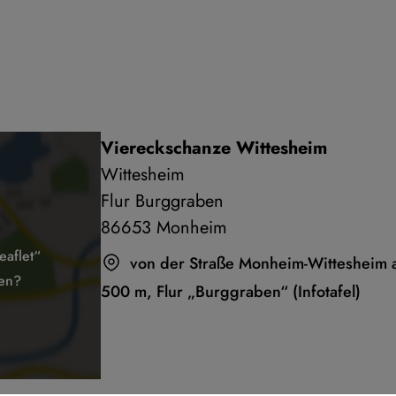
Viereckschanze Wittesheim
Wittesheim
Flur Burggraben
86653 Monheim
aflet“
von der Straße Monheim-Wittesheim a
den?
500 m, Flur „Burggraben“ (Infotafel)