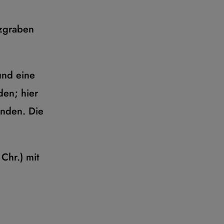
tzgraben
und eine
den; hier
unden. Die
Chr.) mit