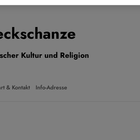
reckschanze
ischer Kultur und Religion
rt & Kontakt
Info-Adresse