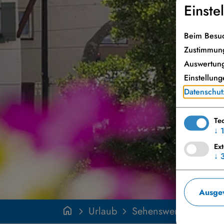
Einste
Beim Besuc
Zustimmung
Auswertung
Einstellung
Datenschut
Te
↓
Ex
↓
Ausgew
Urlaub
Sehenswertes
Seh