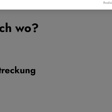
Realis
ich wo?
treckung