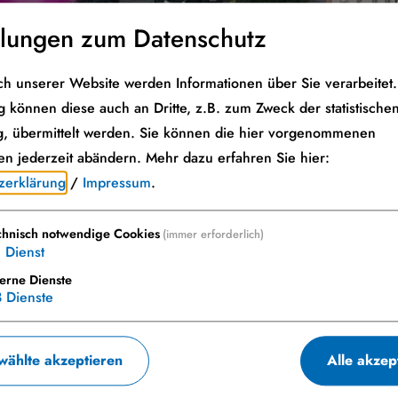
llungen zum Datenschutz
h unserer Website werden Informationen über Sie verarbeitet. 
 können diese auch an Dritte, z.B. zum Zweck der statistische
, übermittelt werden. Sie können die hier vorgenommenen
en jederzeit abändern.
Mehr dazu erfahren Sie hier:
zerklärung
/
Impressum
.
chnisch notwendige Cookies
(immer erforderlich)
1
Dienst
terne Dienste
3
Dienste
ählte akzeptieren
Alle akzep
s erledige ich wo?