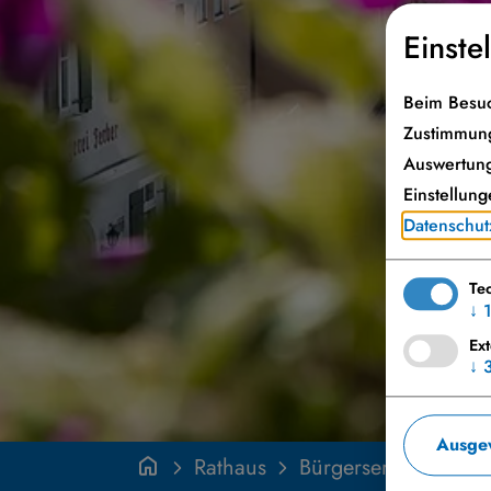
Einste
Beim Besuc
Zustimmung
Auswertung
Einstellung
Datenschut
Te
↓
Ex
↓
Ausgew
Rathaus
Bürgerservice
Wa