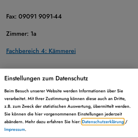
Fax:
09091 9091-44
Zimmer:
1a
Fachbereich 4: Kämmerei
Einstellungen zum Datenschutz
Beim Besuch unserer Website werden Informationen über Sie
Aufgaben
verarbeitet. Mit Ihrer Zustimmung können diese auch an Dritte,
z.B. zum Zweck der statistischen Auswertung, übermittelt werden.
Homepagepflege
Sie können die hier vorgenommenen Einstellungen jederzeit
abändern.
Mehr dazu erfahren Sie hier:
Datenschutzerklärung
/
Impressum
.
Internetseiten; Kommunen