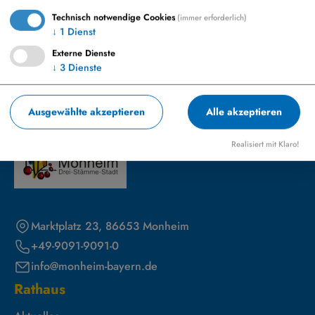
Technisch notwendige Cookies
(immer erforderlich)
Rechnungsstellung /-anweisung
↓
1
Dienst
Externe Dienste
↓
3
Dienste
Ausgewählte akzeptieren
Alle akzeptieren
Realisiert mit Klaro!
Marktplatz 23, 86653 Monheim
+49-9091-9091-0
info@monheim-bayern.de
Rathaus