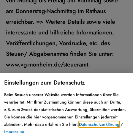
von Montag bis Freitag am Vormittag sowie
am Donnerstag-Nachmittag im Rathaus
erreichbar. => Weitere Details sowie viele
interessante und hilfreiche Informationen,
Veröffentlichungen, Vordrucke, etc. des
Steuer-/ Abgabenamtes finden Sie unter:
www.vg-monheim.de/steueramt.
Fax:
09091 9091-44
Einstellungen zum Datenschutz
Beim Besuch unserer Website werden Informationen über Sie
Zimmer:
6
verarbeitet. Mit Ihrer Zustimmung können diese auch an Dritte,
z.B. zum Zweck der statistischen Auswertung, übermittelt werden.
Fachbereich 5: Steuer-/ Abgabenamt
Sie können die hier vorgenommenen Einstellungen jederzeit
abändern.
Mehr dazu erfahren Sie hier:
Datenschutzerklärung
/
Impressum
.