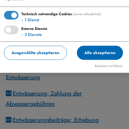
Technisch notwendige Cookies
(immer erforderlich)
↓
1
Dienst
Aufgaben
Externe Dienste
↓
3
Dienste
Abwassergebühren
Ausgewählte akzeptieren
Alle akzeptieren
Beiträge und Kostenerstattungen für
Investitionen zur Wasserversorgung/
Realisiert mit Klaro!
Entwässerung
Entwässerung; Zahlung der
Abwassergebühren
Entwässerungsbeiträge; Erhebung