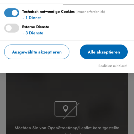
Technisch notwendige Cookies
(immer erforderlich)
↓
1
Dienst
Externe Dienste
↓
3
Dienste
Ausgewählte akzeptieren
Alle akzeptieren
Realisiert mit Klaro!
Möchten Sie von OpenStreetMap/Leaflet bereitgestellte