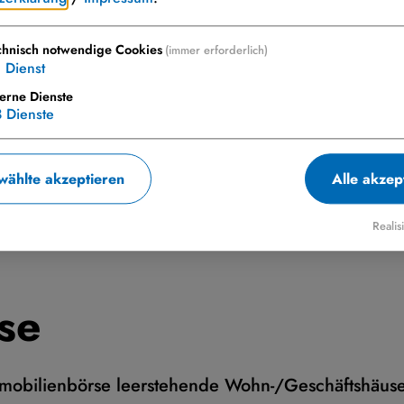
chnisch notwendige Cookies
(immer erforderlich)
1
Dienst
terne Dienste
3
Dienste
ählte akzeptieren
Alle akzep
mobilienbörse
Realis
se
mmobilienbörse leerstehende Wohn-/Geschäftshäuse