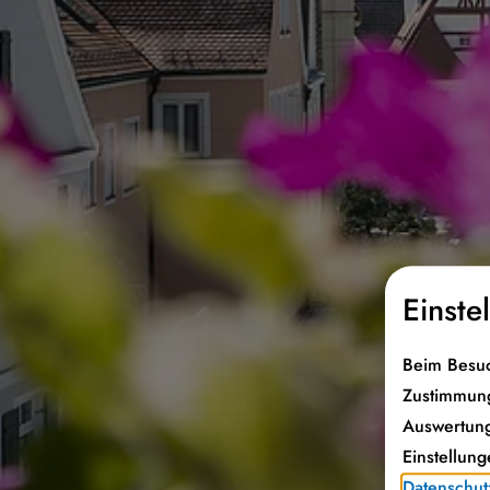
Einste
Beim Besuc
Zustimmung
Auswertung
Einstellung
Datenschut