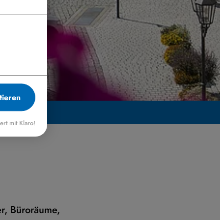
tieren
iert mit Klaro!
r, Büroräume,