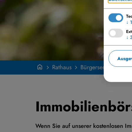
Te
↓
Ex
↓
Ausgew
Rathaus
Bürgerservice
Im
Immobilienbör
Wenn Sie auf unserer kostenlosen I