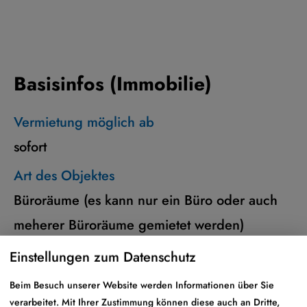
Basisinfos (Immobilie)
Vermietung möglich ab
sofort
Art des Objektes
Büroräume (es kann nur ein Büro oder auch
meherer Büroräume gemietet werden)
Dimension des Objektes
Einstellungen zum Datenschutz
Die Büros liegen im Erdgeschoss, im
Beim Besuch unserer Website werden Informationen über Sie
Obergeschoss sowie im Dachgeschoss
verarbeitet. Mit Ihrer Zustimmung können diese auch an Dritte,