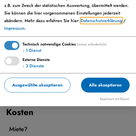
z.B. zum Zweck der statistischen Auswertung, übermittelt werden.
Sie können die hier vorgenommenen Einstellungen jederzeit
abändern.
Mehr dazu erfahren Sie hier:
Datenschutzerklärung
/
Impressum
.
Basisinfos (Fläche)
Technisch notwendige Cookies
(immer erforderlich)
↓
1
Dienst
Fläche
Externe Dienste
↓
3
Dienste
pro Büro: von 11 m² bis zu 279 m²
Ausgewählte akzeptieren
Alle akzeptieren
Realisiert mit Klaro!
Kosten
Miete?