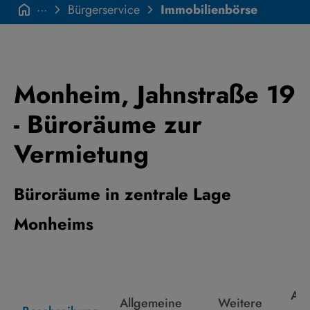
···
Bürgerservice
Immobilienbörse
Monheim, Jahnstraße 19
- Büroräume zur
Vermietung
Büroräume in zentrale Lage
Monheims
Anf
Allgemeine
Weitere