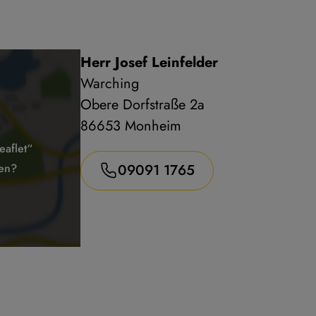
Herr Josef Leinfelder
Warching
Obere Dorfstraße 2a
86653 Monheim
aflet“
den?
09091 1765