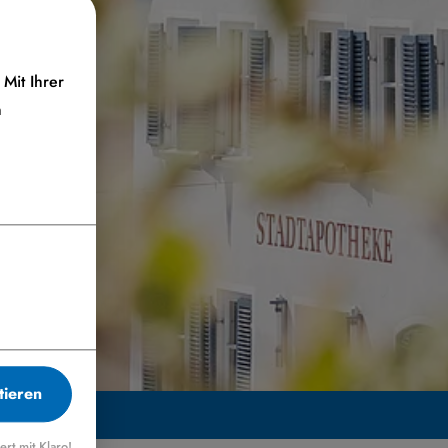
Mit Ihrer
n
tieren
iert mit Klaro!