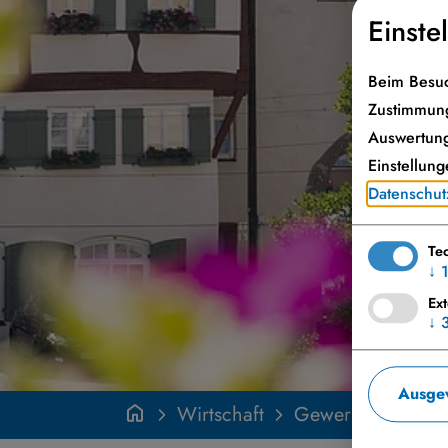
Einste
Beim Besuc
Zustimmung
Auswertung
Einstellung
Datenschut
Te
↓
Ex
↓
Ausgew
Wirtschaft
Gewerbe
Han