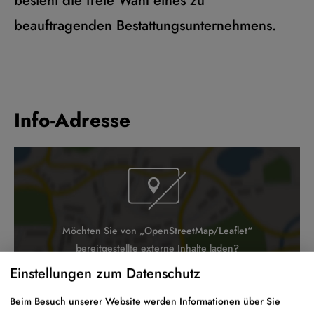
besteht die freie Wahl eines zu
beauftragenden Bestattungsunternehmens.
Info-Adresse
Möchten Sie von „OpenStreetMap/Leaflet“
bereitgestellte externe Inhalte laden?
Einstellungen zum Datenschutz
Ja
Immer
Beim Besuch unserer Website werden Informationen über Sie