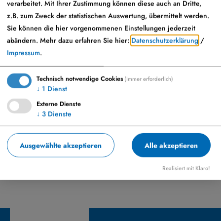
verarbeitet. Mit Ihrer Zustimmung können diese auch an Dritte,
z.B. zum Zweck der statistischen Auswertung, übermittelt werden.
Bestattungsunternehmen Schöner
Sie können die hier vorgenommenen Einstellungen jederzeit
abändern.
Mehr dazu erfahren Sie hier:
Datenschutzerklärung
/
Herr Werner Schöner
Impressum
.
Östlicher Postweg 5
91799 Langenaltheim
Technisch notwendige Cookies
(immer erforderlich)
↓
1
Dienst
09145 1694
Externe Dienste
↓
3
Dienste
Ausgewählte akzeptieren
Alle akzeptieren
Realisiert mit Klaro!