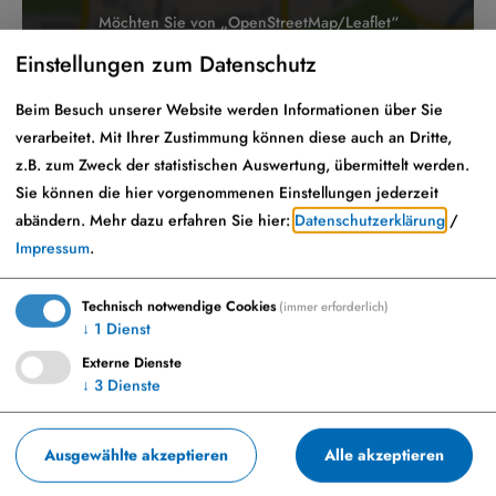
Möchten Sie von „OpenStreetMap/Leaflet“
bereitgestellte externe Inhalte laden?
Einstellungen zum Datenschutz
Ja
Immer
Beim Besuch unserer Website werden Informationen über Sie
verarbeitet. Mit Ihrer Zustimmung können diese auch an Dritte,
z.B. zum Zweck der statistischen Auswertung, übermittelt werden.
Sie können die hier vorgenommenen Einstellungen jederzeit
Hausarztpraxis Dr. Reyes-Gollub
abändern.
Mehr dazu erfahren Sie hier:
Datenschutzerklärung
/
Impressum
.
Frau Doctora en Medicina (Havanna)
Jacqueline Reyes-Gollub
Technisch notwendige Cookies
(immer erforderlich)
Donauwörther Straße 60
↓
1
Dienst
86653 Monheim
Externe Dienste
↓
3
Dienste
09091 9079628
Ausgewählte akzeptieren
Alle akzeptieren
Donauwörther Str. 60, 86653 Monheim, am