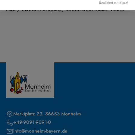
Realisiert mit Klaro!
Aldi / EDEKA Parkplatz, neben dem Müller Markt
Marktplatz 23, 86653 Monheim
+49-9091-9091-0
info@monheim-bayern.de