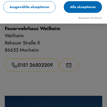
Ja
Immer
Ausgewählte akzeptieren
Alle akzeptieren
Realisiert mit Klaro!
Feuerwehrhaus Weilheim
Weilheim
Rehauer Straße 8
86653 Monheim
0151 26502209