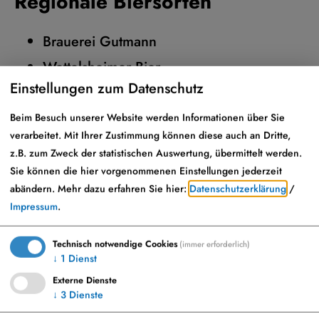
Regionale Biersorten
Brauerei Gutmann
Wettelsheimer Bier
Einstellungen zum Datenschutz
Beim Besuch unserer Website werden Informationen über Sie
verarbeitet. Mit Ihrer Zustimmung können diese auch an Dritte,
z.B. zum Zweck der statistischen Auswertung, übermittelt werden.
Adresse
Sie können die hier vorgenommenen Einstellungen jederzeit
abändern.
Mehr dazu erfahren Sie hier:
Datenschutzerklärung
/
Impressum
.
Technisch notwendige Cookies
(immer erforderlich)
↓
1
Dienst
Möchten Sie von „OpenStreetMap/Leaflet“
Externe Dienste
bereitgestellte externe Inhalte laden?
↓
3
Dienste