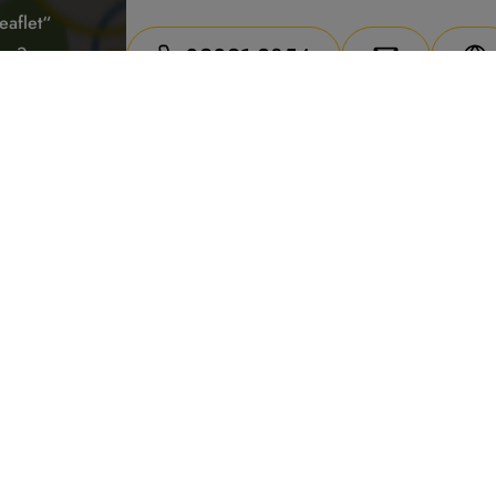
aflet“
den?
09091 2854