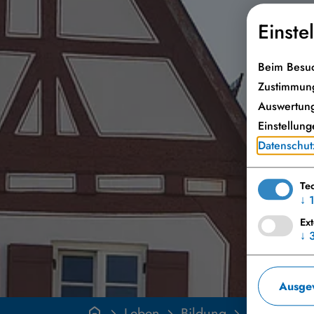
Einste
Beim Besuc
Zustimmung
Auswertung
Einstellung
Datenschut
Te
↓
Ex
↓
Ausgew
Leben
Bildung
Volkshoch