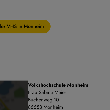
e der VHS in Monheim
Volkshochschule Monheim
Frau Sabine Meier
Buchenweg 10
86653 Monheim