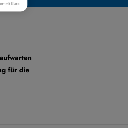
iert mit Klaro!
aufwarten
g für die