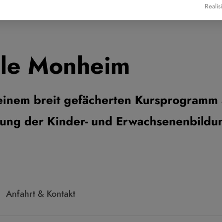
Realis
ule Monheim
inem breit gefächerten Kursprogramm 
htung der Kinder- und Erwachsenenbildun
Anfahrt & Kontakt