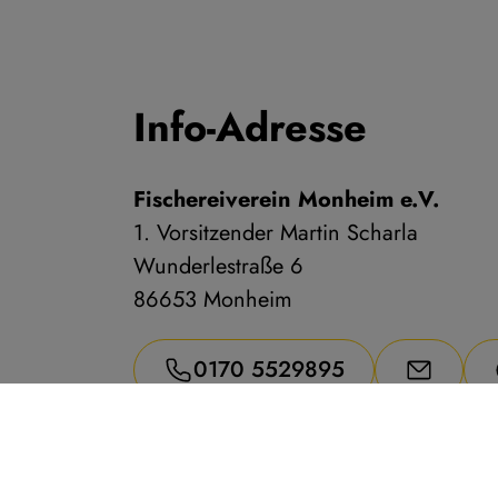
Info-Adresse
Fischereiverein Monheim e.V.
1. Vorsitzender Martin Scharla
Wunderlestraße 6
86653 Monheim
0170 5529895