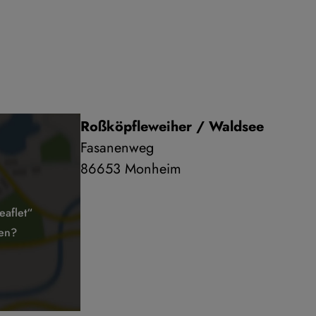
Roßköpfleweiher / Waldsee
Fasanenweg
86653 Monheim
aflet“
den?