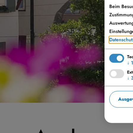
Beim Besuc
Zustimmung
Auswertung
Einstellung
Datenschut
Te
↓
Ex
↓
Ausgew