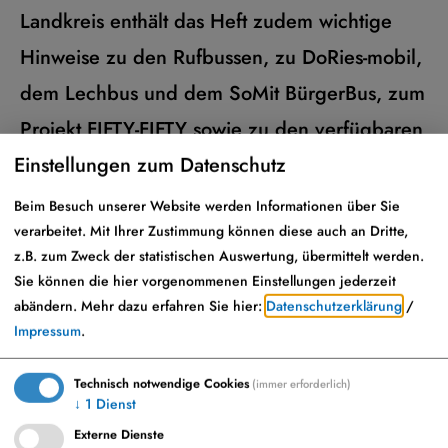
Landkreis enthält das Heft zudem wichtige
Hinweise zu den Rufbussen, zu DoRies-mobil,
dem Lechbus und dem SoMit BürgerBus, zum
Projekt FIFTY-FIFTY sowie zu den verfügbaren
Einstellungen zum Datenschutz
Fahrscheinen.
Beim Besuch unserer Website werden Informationen über Sie
Das aktuell gültige Fahrplanheft erhalten Sie
verarbeitet. Mit Ihrer Zustimmung können diese auch an Dritte,
kostenlos im Landratsamt Donauwörth, im
z.B. zum Zweck der statistischen Auswertung, übermittelt werden.
Sie können die hier vorgenommenen Einstellungen jederzeit
Bürgerservice des Landkreises in Nördlingen
abändern.
Mehr dazu erfahren Sie hier:
Datenschutzerklärung
/
sowie in den Rathäusern und
Impressum
.
Gemeindeverwaltungen.
Technisch notwendige Cookies
(immer erforderlich)
↓
1
Dienst
Alternativ kann das Fahrplanheft auch
Externe Dienste