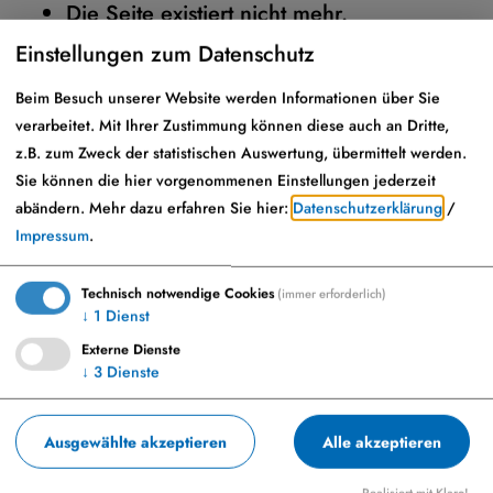
Die Seite existiert nicht mehr.
Einstellungen zum Datenschutz
Hier
gelangen Sie zur Startseite.
Beim Besuch unserer Website werden Informationen über Sie
verarbeitet. Mit Ihrer Zustimmung können diese auch an Dritte,
z.B. zum Zweck der statistischen Auswertung, übermittelt werden.
Sie können die hier vorgenommenen Einstellungen jederzeit
abändern.
Mehr dazu erfahren Sie hier:
Datenschutzerklärung
/
Impressum
.
Technisch notwendige Cookies
(immer erforderlich)
↓
1
Dienst
Externe Dienste
↓
3
Dienste
Marktplatz 23, 86653 Monheim
+49-9091-9091-0
Ausgewählte akzeptieren
Alle akzeptieren
info@monheim-bayern.de
Realisiert mit Klaro!