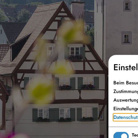
Einste
Beim Besuc
Zustimmung
Auswertung
Einstellung
Datenschut
Te