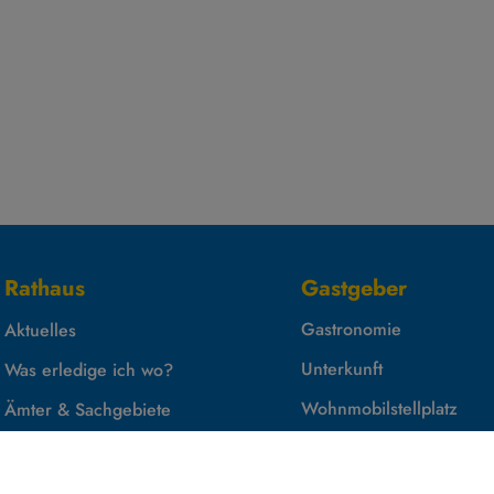
Rathaus
Gastgeber
Gastronomie
Aktuelles
Unterkunft
Was erledige ich wo?
Wohnmobilstellplatz
Ämter & Sachgebiete
Formulare und Downloads
Öffnungszeiten