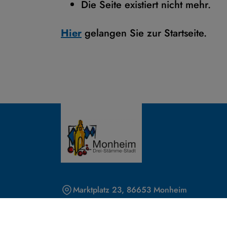
Die Seite existiert nicht mehr.
Hier
gelangen Sie zur Startseite.
Marktplatz 23, 86653 Monheim
+49-9091-9091-0
info@monheim-bayern.de