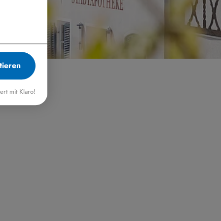
tieren
iert mit Klaro!