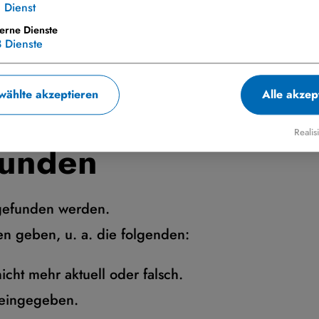
1
Dienst
terne Dienste
3
Dienste
ählte akzeptieren
Alle akzep
Realis
funden
 gefunden werden.
n geben, u. a. die folgenden:
icht mehr aktuell oder falsch.
 eingegeben.