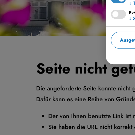
↓
Ex
↓
Ausgew
Seite nicht ge
Die angeforderte Seite konnte nicht
Dafür kann es eine Reihe von Gründe
Der von Ihnen benutzte Link ist n
Sie haben die URL nicht korrekt