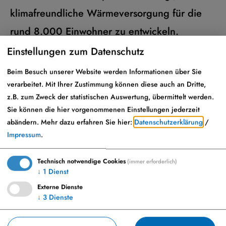
klimafreundliche Wärmeversorgung für die
rund 8.000 Einwohner zu entwickeln.
Einstellungen zum Datenschutz
Alle Informationen finden Sie
HIER
Beim Besuch unserer Website werden Informationen über Sie
verarbeitet. Mit Ihrer Zustimmung können diese auch an Dritte,
VG Monheim -
info@vg-monheim.de
z.B. zum Zweck der statistischen Auswertung, übermittelt werden.
Sie können die hier vorgenommenen Einstellungen jederzeit
abändern.
Mehr dazu erfahren Sie hier:
Datenschutzerklärung
/
Impressum
.
Technisch notwendige Cookies
(immer erforderlich)
↓
1
Dienst
Externe Dienste
↓
3
Dienste