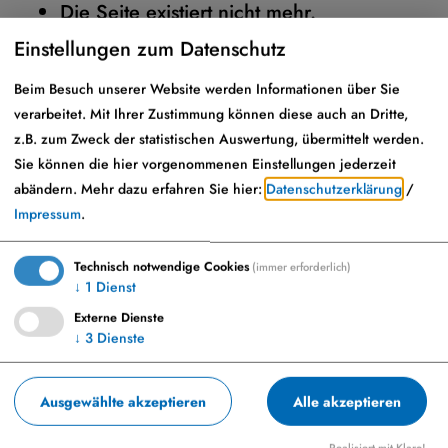
Die Seite existiert nicht mehr.
Einstellungen zum Datenschutz
Hier
gelangen Sie zur Startseite.
Beim Besuch unserer Website werden Informationen über Sie
verarbeitet. Mit Ihrer Zustimmung können diese auch an Dritte,
z.B. zum Zweck der statistischen Auswertung, übermittelt werden.
Sie können die hier vorgenommenen Einstellungen jederzeit
abändern.
Mehr dazu erfahren Sie hier:
Datenschutzerklärung
/
Impressum
.
Technisch notwendige Cookies
(immer erforderlich)
↓
1
Dienst
Externe Dienste
↓
3
Dienste
Marktplatz 23, 86653 Monheim
+49-9091-9091-0
Ausgewählte akzeptieren
Alle akzeptieren
info@monheim-bayern.de
Realisiert mit Klaro!