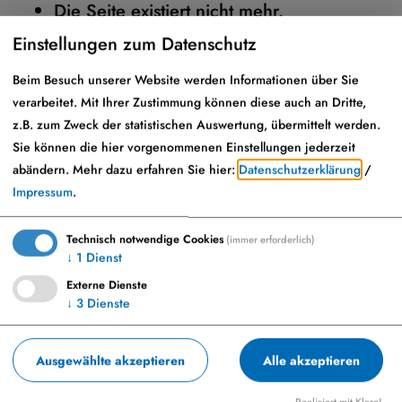
Die Seite existiert nicht mehr.
Einstellungen zum Datenschutz
Hier
gelangen Sie zur Startseite.
Beim Besuch unserer Website werden Informationen über Sie
verarbeitet. Mit Ihrer Zustimmung können diese auch an Dritte,
z.B. zum Zweck der statistischen Auswertung, übermittelt werden.
Sie können die hier vorgenommenen Einstellungen jederzeit
abändern.
Mehr dazu erfahren Sie hier:
Datenschutzerklärung
/
Impressum
.
Technisch notwendige Cookies
(immer erforderlich)
↓
1
Dienst
Externe Dienste
↓
3
Dienste
Marktplatz 23, 86653 Monheim
+49-9091-9091-0
Ausgewählte akzeptieren
Alle akzeptieren
info@monheim-bayern.de
Realisiert mit Klaro!