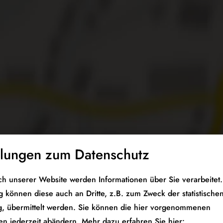
llungen zum Datenschutz
h unserer Website werden Informationen über Sie verarbeitet. 
 können diese auch an Dritte, z.B. zum Zweck der statistische
, übermittelt werden. Sie können die hier vorgenommenen
en jederzeit abändern.
Mehr dazu erfahren Sie hier: