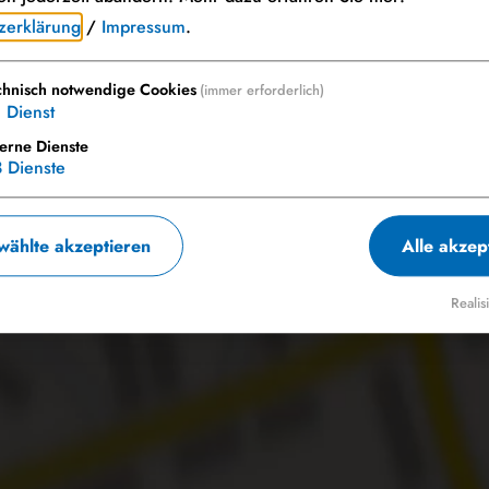
zerklärung
/
Impressum
.
 Sie von OpenStreetMap/Leaflet bereitgestellte externe Inhalt
chnisch notwendige Cookies
(immer erforderlich)
1
Dienst
Ja, immer
terne Dienste
3
Dienste
ählte akzeptieren
Alle akzep
Realis