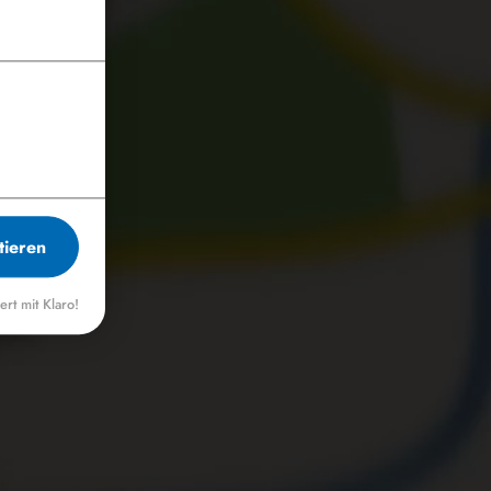
e laden?
tieren
iert mit Klaro!