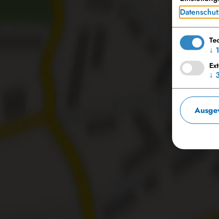
Datenschut
Möchten
Te
↓
Ex
↓
Ausgew