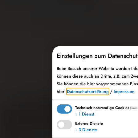
Einstellungen zum Datenschut
Beim Besuch unserer Website werden Infor
können diese auch an Dritte, z.B. zum Zwe
Sie können die hier vorgenommenen Einst
hier:
Datenschutzerklärung
/
Impressum
.
Technisch notwendige Cookies
(imme
Möchten Sie von OpenStreetMap/L
↓
1
Dienst
Externe Dienste
↓
3
Dienste