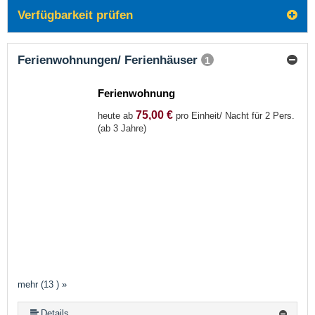
Verfügbarkeit prüfen
Ferienwohnungen/ Ferienhäuser
1
Ferienwohnung
75,00 €
heute ab
pro Einheit/ Nacht für 2 Pers.
(ab 3 Jahre)
mehr (13 ) »
mehr (13 ) »
mehr (13 ) »
mehr (13 ) »
mehr (13 ) »
mehr (13 ) »
mehr (13 ) »
mehr (13 ) »
mehr (13 ) »
mehr (13 ) »
Details