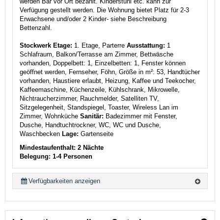
werden Bar vor Ort bezahlt. Kinderstuhl etc. kann zur
Verfügung gestellt werden. Die Wohnung bietet Platz für 2-3
Erwachsene und/oder 2 Kinder- siehe Beschreibung
Bettenzahl.
Stockwerk Etage:
1. Etage, Parterre
Ausstattung:
1
Schlafraum, Balkon/Terrasse am Zimmer, Bettwäsche
vorhanden, Doppelbett: 1, Einzelbetten: 1, Fenster können
geöffnet werden, Fernseher, Föhn, Größe in m²: 53, Handtücher
vorhanden, Haustiere erlaubt, Heizung, Kaffee und Teekocher,
Kaffeemaschine, Küchenzeile, Kühlschrank, Mikrowelle,
Nichtraucherzimmer, Rauchmelder, Satelliten TV,
Sitzgelegenheit, Standspiegel, Toaster, Wireless Lan im
Zimmer, Wohnküche
Sanitär:
Badezimmer mit Fenster,
Dusche, Handtuchtrockner, WC, WC und Dusche,
Waschbecken
Lage:
Gartenseite
Mindestaufenthalt: 2 Nächte
Belegung: 1-4 Personen
Verfügbarkeiten anzeigen